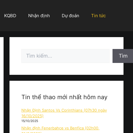
KQBD
Nhận định
Dự đoán
Tin tức
Tìm
Tìm
kiếm
Tin thể thao mới nhất hôm nay
Nhận Định Santos Vs Corinthians (07h30 ngày
16/10/2025)
15/10/2025
Nhận định Fenerbahçe vs Benfica (02h00,