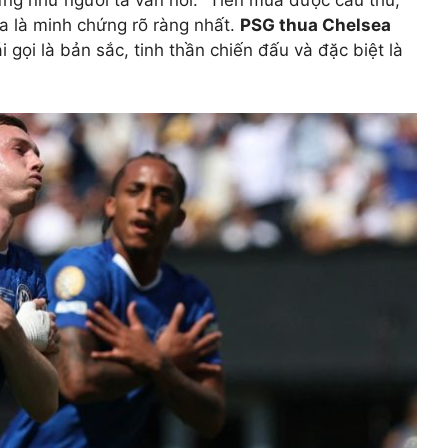
a là minh chứng rõ ràng nhất.
PSG thua Chelsea
i gọi là bản sắc, tinh thần chiến đấu và đặc biệt là