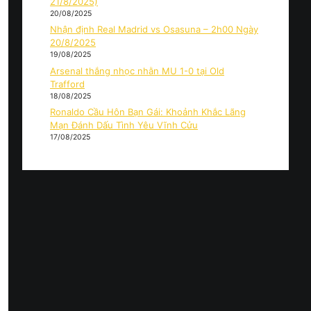
21/8/2025)
20/08/2025
Nhận định Real Madrid vs Osasuna – 2h00 Ngày
20/8/2025
19/08/2025
Arsenal thắng nhọc nhằn MU 1-0 tại Old
Trafford
18/08/2025
Ronaldo Cầu Hôn Bạn Gái: Khoảnh Khắc Lãng
Mạn Đánh Dấu Tình Yêu Vĩnh Cửu
17/08/2025