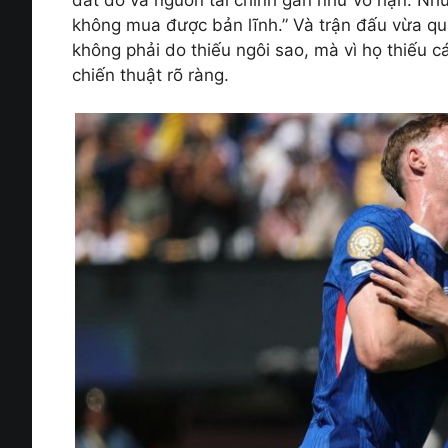
không mua được bản lĩnh.” Và trận đấu vừa qu
không phải do thiếu ngôi sao, mà vì họ thiếu cá
chiến thuật rõ ràng.