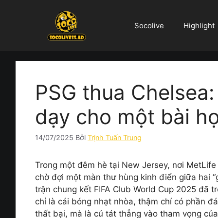
Chuyển
đến
Socolive
Highlight
nội
dung
PSG thua Chelsea: 
dạy cho một bài họ
14/07/2025
Bởi
Trịnh Tuấn Trung
Trong một đêm hè tại New Jersey, nơi MetLife 
chờ đợi một màn thư hùng kinh điển giữa hai 
trận chung kết FIFA Club World Cup 2025 đã t
chỉ là cái bóng nhạt nhòa, thậm chí có phần 
thất bại, mà là cú tát thẳng vào tham vọng củ