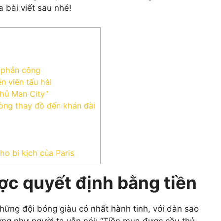
a bài viết sau nhé!
ề phản công
ễn viên tấu hài
hủ Man City”
hòng thay đồ đến khán đài
o bi kịch của Paris
ợc quyết định bằng tiền
những đội bóng giàu có nhất hành tinh, với dàn sao
ng như người ta vẫn nói: “Tiền mua được cầu thủ,