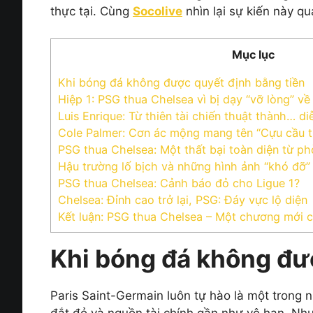
thực tại. Cùng
Socolive
nhìn lại sự kiến này qu
Mục lục
Khi bóng đá không được quyết định bằng tiền
Hiệp 1: PSG thua Chelsea vì bị dạy “vỡ lòng” v
Luis Enrique: Từ thiên tài chiến thuật thành… di
Cole Palmer: Cơn ác mộng mang tên “Cựu cầu t
PSG thua Chelsea: Một thất bại toàn diện từ p
Hậu trường lố bịch và những hình ảnh “khó đỡ”
PSG thua Chelsea: Cảnh báo đỏ cho Ligue 1?
Chelsea: Đỉnh cao trở lại, PSG: Đáy vực lộ diện
Kết luận: PSG thua Chelsea – Một chương mới ch
Khi bóng đá không đư
Paris Saint-Germain luôn tự hào là một trong 
đắt đỏ và nguồn tài chính gần như vô hạn. Như