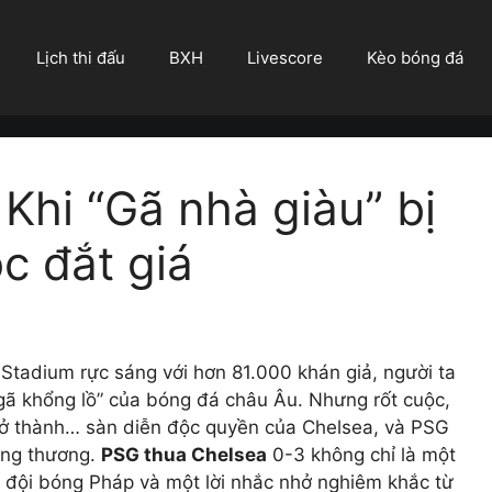
Lịch thi đấu
BXH
Livescore
Kèo bóng đá
Khi “Gã nhà giàu” bị
c đắt giá
Stadium rực sáng với hơn 81.000 khán giả, người ta
“gã khổng lồ” của bóng đá châu Âu. Nhưng rốt cuộc,
rở thành… sàn diễn độc quyền của Chelsea, và PSG
đáng thương.
PSG thua Chelsea
0-3 không chỉ là một
a đội bóng Pháp và một lời nhắc nhở nghiêm khắc từ