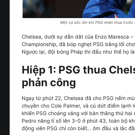
Một cú sốc lớn khi PSG nhận thua trước 
Chelsea, dưới sự dẫn dắt của Enzo Maresca – 
Championship, đã bóp nghẹt PSG bằng lối chơi
Ngược lại, đội bóng Pháp thi đấu như thể họ là
Hiệp 1: PSG thua Chels
phản công
Ngay từ phút 22, Chelsea đã cho PSG nếm mù
chuyền cho Cole Palmer, và cú dứt điểm lạnh l
khiến PSG choáng váng với bàn thắng thứ hai 
Pedro nâng tỉ số lên 3-0 ở phút 43, toàn bộ kh
động viên PSG chỉ còn biết… ôm đầu và lắc đ