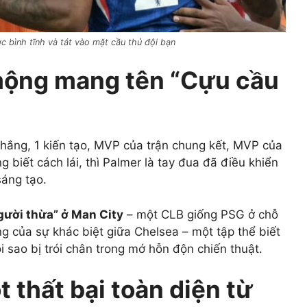
c bình tĩnh và tát vào mặt cầu thủ đội bạn
mộng mang tên “Cựu cầu
 thắng, 1 kiến tạo, MVP của trận chung kết, MVP của
 biết cách lái, thì Palmer là tay đua đã điều khiển
sáng tạo.
người thừa” ở Man City
– một CLB giống PSG ở chỗ
ng của sự khác biệt giữa Chelsea – một tập thể biết
i sao bị trói chân trong mớ hỗn độn chiến thuật.
 thất bại toàn diện từ