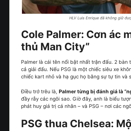
HLV Luis Enrique đã không giữ đượ
Cole Palmer: Cơn ác 
thủ Man City”
Palmer là cái tên nổi bật nhất trận đấu. 2 bàn
cả giải đấu. Nếu PSG là một chiếc siêu xe không
chiếc kart nhỏ và hạ gục họ bằng sự tự tin và 
Điều trớ trêu là,
Palmer từng bị đánh giá là “
đầy rẫy các ngôi sao. Giờ đây, anh là biểu tượ
phát huy giá trị cá nhân – và PSG – nơi các ngô
PSG thua Chelsea: Một