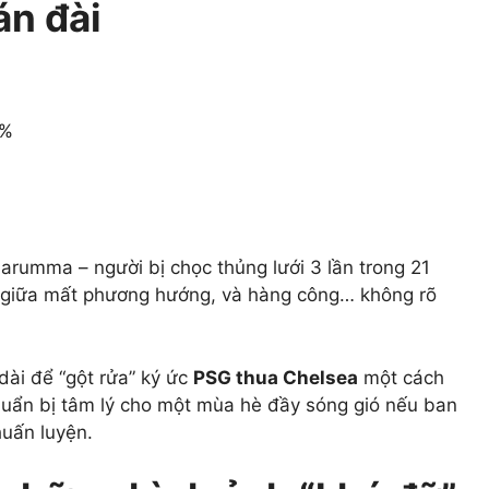
án đài
3%
arumma – người bị chọc thủng lưới 3 lần trong 21
ến giữa mất phương hướng, và hàng công… không rõ
dài để “gột rửa” ký ức
PSG thua Chelsea
một cách
chuẩn bị tâm lý cho một mùa hè đầy sóng gió nếu ban
huấn luyện.