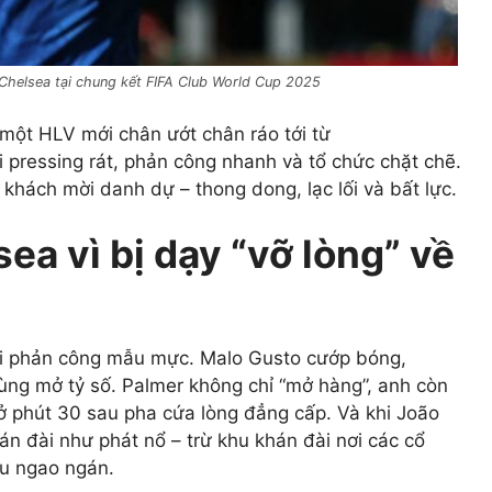
Chelsea tại chung kết FIFA Club World Cup 2025
một HLV mới chân ướt chân ráo tới từ
 pressing rát, phản công nhanh và tổ chức chặt chẽ.
 khách mời danh dự – thong dong, lạc lối và bất lực.
ea vì bị dạy “vỡ lòng” về
i phản công mẫu mực. Malo Gusto cướp bóng,
ùng mở tỷ số. Palmer không chỉ “mở hàng”, anh còn
ở phút 30 sau pha cứa lòng đẳng cấp. Và khi João
án đài như phát nổ – trừ khu khán đài nơi các cổ
ầu ngao ngán.