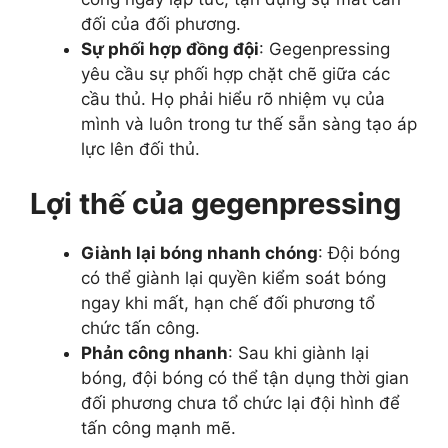
đối của đối phương.
Sự phối hợp đồng đội
: Gegenpressing
yêu cầu sự phối hợp chặt chẽ giữa các
cầu thủ. Họ phải hiểu rõ nhiệm vụ của
mình và luôn trong tư thế sẵn sàng tạo áp
lực lên đối thủ.
Lợi thế của gegenpressing
Giành lại bóng nhanh chóng
: Đội bóng
có thể giành lại quyền kiểm soát bóng
ngay khi mất, hạn chế đối phương tổ
chức tấn công.
Phản công nhanh
: Sau khi giành lại
bóng, đội bóng có thể tận dụng thời gian
đối phương chưa tổ chức lại đội hình để
tấn công mạnh mẽ.