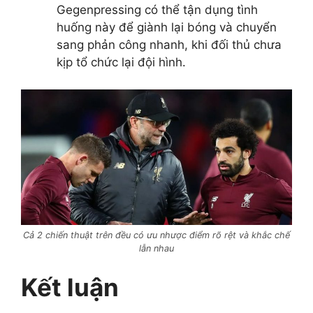
Gegenpressing có thể tận dụng tình
huống này để giành lại bóng và chuyển
sang phản công nhanh, khi đối thủ chưa
kịp tổ chức lại đội hình.
Cả 2 chiến thuật trên đều có ưu nhược điểm rõ rệt và khắc chế
lẫn nhau
Kết luận