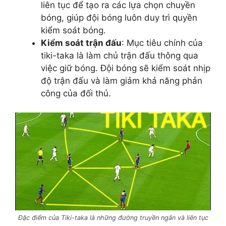
liên tục để tạo ra các lựa chọn chuyền
bóng, giúp đội bóng luôn duy trì quyền
kiểm soát bóng.
Kiểm soát trận đấu
: Mục tiêu chính của
tiki-taka là làm chủ trận đấu thông qua
việc giữ bóng. Đội bóng sẽ kiểm soát nhịp
độ trận đấu và làm giảm khả năng phản
công của đối thủ.
Đặc điểm của Tiki-taka là những đường truyền ngắn và liên tục