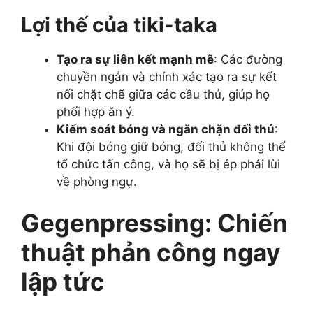
Lợi thế của tiki-taka
Tạo ra sự liên kết mạnh mẽ
: Các đường
chuyền ngắn và chính xác tạo ra sự kết
nối chặt chẽ giữa các cầu thủ, giúp họ
phối hợp ăn ý.
Kiểm soát bóng và ngăn chặn đối thủ
:
Khi đội bóng giữ bóng, đối thủ không thể
tổ chức tấn công, và họ sẽ bị ép phải lùi
về phòng ngự.
Gegenpressing: Chiến
thuật phản công ngay
lập tức