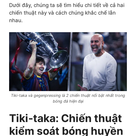
Dưới đây, chúng ta sẽ tìm hiểu chi tiết về cả hai
chiến thuật này và cách chúng khắc chế lẫn
nhau.
Tiki-taka và gegenpressing là 2 chiến thuật nổi bật nhất trong
bóng đá hiện đại
Tiki-taka: Chiến thuật
kiểm soát bóng huyền