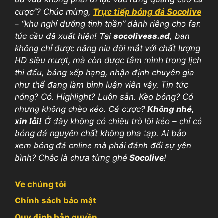
cược”? Chúc mừng,
Trực tiếp bóng đá Socolive
– “khu nghỉ dưỡng tinh thần” dành riêng cho fan
túc cầu đã xuất hiện! Tại
socolivess.ad
, bạn
không chỉ được nâng niu đôi mắt với chất lượng
HD siêu mượt, mà còn được tắm mình trong lịch
thi đấu, bảng xếp hạng, nhận định chuyên gia
như thể đang làm bình luận viên vậy. Tin tức
nóng? Có. Highlight? Luôn sẵn. Kèo bóng? Có
nhưng không chèo kéo. Cá cược?
Không nhé,
xin lỗi!
Ở đây không có chiêu trò lôi kéo – chỉ có
bóng đá nguyên chất không pha tạp. Ai bảo
xem bóng đá online mà phải đánh đổi sự yên
bình? Chắc là chưa từng ghé
Socolive
!
Về chúng tôi
Chính sách bảo mật
Quy định bản quyền