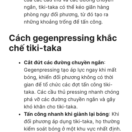
ngắn, tiki-taka có thể kéo giãn hàng
phòng ngự đối phương, từ đó tạo ra
những khoảng trống để tấn công.
Cách gegenpressing khắc
chế tiki-taka
Cắt đứt các đường chuyền ngắn
:
Gegenpressing tạo áp lực ngay khi mất
bóng, khiến đối phương không có thời
gian để tổ chức các đợt tấn công tiki-
taka. Các cầu thủ pressing nhanh chóng
phá vỡ các đường chuyền ngắn và gây
khó khăn cho tiki-taka.
Tấn công nhanh khi giành lại bóng
: Khi
đối phương áp dụng tiki-taka, họ thường
kiểm soát bóng ở một khu vực nhất định.