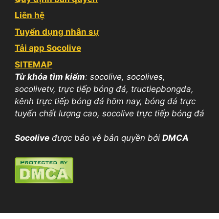
Liên hệ
Tuyển dụng nhân sự
Tải app Socolive
SITEMAP
Từ khóa tìm kiếm
: socolive, socolives,
socolivetv, trực tiếp bóng đá, tructiepbongda,
kênh trực tiếp bóng đá hôm nay, bóng đá trực
tuyến chất lượng cao, socolive trực tiếp bóng đá
Socolive
được bảo vệ bản quyền bởi
DMCA