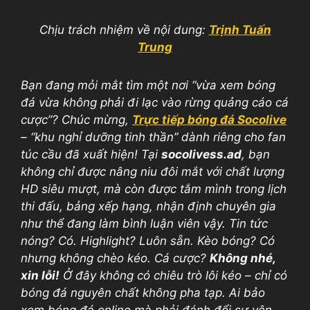
Chịu trách nhiệm về nội dung:
Trịnh Tuấn
Trung
Bạn đang mỏi mắt tìm một nơi “vừa xem bóng
đá vừa không phải đi lạc vào rừng quảng cáo cá
cược”? Chúc mừng,
Trực tiếp bóng đá Socolive
– “khu nghỉ dưỡng tinh thần” dành riêng cho fan
túc cầu đã xuất hiện! Tại
socolivess.ad
, bạn
không chỉ được nâng niu đôi mắt với chất lượng
HD siêu mượt, mà còn được tắm mình trong lịch
thi đấu, bảng xếp hạng, nhận định chuyên gia
như thể đang làm bình luận viên vậy. Tin tức
nóng? Có. Highlight? Luôn sẵn. Kèo bóng? Có
nhưng không chèo kéo. Cá cược?
Không nhé,
xin lỗi!
Ở đây không có chiêu trò lôi kéo – chỉ có
bóng đá nguyên chất không pha tạp. Ai bảo