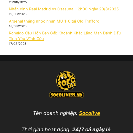
20/08/2025
Nhận định Real Madrid vs Osasuna – 2h00 Ngày 20/8/2025
19/08/2025
Arsenal thắng nhọc nhằn MU 1-0 tại Old Trafford
18/08/2025
Ronaldo Cầu Hôn Bạn Gái: Khoảnh Khắc Lãng Mạn Đánh Dấu
Tình Yêu Vĩnh Cửu
17/08/2025
Tên doanh nghiệp:
Socolive
Thời gian hoạt động:
24/7 cả ngày lễ
.