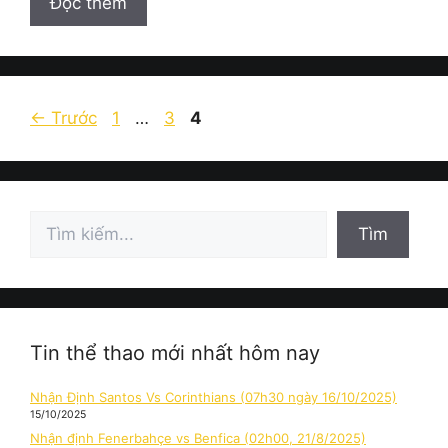
Đọc thêm
Trang
Trang
Trang
←
Trước
1
…
3
4
Tìm
Tìm
kiếm
Tin thể thao mới nhất hôm nay
Nhận Định Santos Vs Corinthians (07h30 ngày 16/10/2025)
15/10/2025
Nhận định Fenerbahçe vs Benfica (02h00, 21/8/2025)