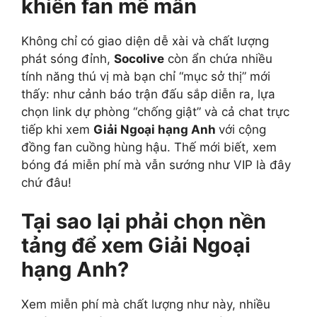
khiến fan mê mẩn
Không chỉ có giao diện dễ xài và chất lượng
phát sóng đỉnh,
Socolive
còn ẩn chứa nhiều
tính năng thú vị mà bạn chỉ “mục sở thị” mới
thấy: như cảnh báo trận đấu sắp diễn ra, lựa
chọn link dự phòng “chống giật” và cả chat trực
tiếp khi xem
Giải Ngoại hạng Anh
với cộng
đồng fan cuồng hùng hậu. Thế mới biết, xem
bóng đá miễn phí mà vẫn sướng như VIP là đây
chứ đâu!
Tại sao lại phải chọn nền
tảng để xem Giải Ngoại
hạng Anh?
Xem miễn phí mà chất lượng như này, nhiều