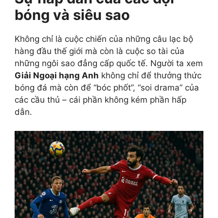
bóng và siêu sao
Không chỉ là cuộc chiến của những câu lạc bộ
hàng đầu thế giới mà còn là cuộc so tài của
những ngôi sao đẳng cấp quốc tế. Người ta xem
Giải Ngoại hạng Anh
không chỉ để thưởng thức
bóng đá mà còn để “bóc phốt”, “soi drama” của
các cầu thủ – cái phần không kém phần hấp
dẫn.