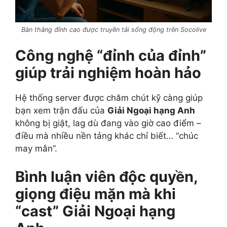
Bàn thắng đỉnh cao được truyền tải sống động trên Socolive
Công nghệ “đỉnh của đỉnh”
giúp trải nghiệm hoàn hảo
Hệ thống server được chăm chút kỹ càng giúp
bạn xem trận đấu của
Giải Ngoại hạng Anh
không bị giật, lag dù đang vào giờ cao điểm –
điều mà nhiều nền tảng khác chỉ biết… “chúc
may mắn”.
Bình luận viên độc quyền,
giọng điệu mặn mà khi
“cast”
Giải Ngoại hạng