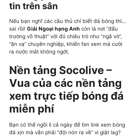
tin trên sân
Nếu bạn nghĩ các cầu thủ chỉ biết đá bóng thì…
sai rồi!
Giải Ngoại hạng Anh
còn là nơi “đấu
trường võ thuật” với đủ chiêu trò như “ngã vờ”,
“ăn vạ” chuyên nghiệp, khiến fan xem mà cười
ra nước mắt không ngớt.
Nền tảng Socolive –
Vua của các nền tảng
xem trực tiếp bóng đá
miễn phí
Bạn có thể ngồi lì cả ngày để tìm link xem bóng
đá xịn mà vẫn phải “đội nón ra về” vì giật lag?