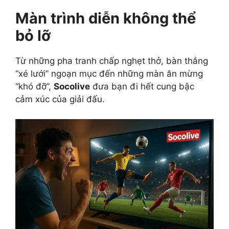
Màn trình diễn không thể
bỏ lỡ
Từ những pha tranh chấp nghẹt thở, bàn thắng
“xé lưới” ngoạn mục đến những màn ăn mừng
“khó đỡ”,
Socolive
đưa bạn đi hết cung bậc
cảm xúc của giải đấu.