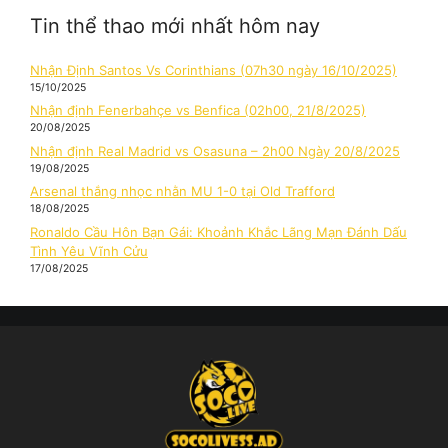
Tin thể thao mới nhất hôm nay
Nhận Định Santos Vs Corinthians (07h30 ngày 16/10/2025)
15/10/2025
Nhận định Fenerbahçe vs Benfica (02h00, 21/8/2025)
20/08/2025
Nhận định Real Madrid vs Osasuna – 2h00 Ngày 20/8/2025
19/08/2025
Arsenal thắng nhọc nhằn MU 1-0 tại Old Trafford
18/08/2025
Ronaldo Cầu Hôn Bạn Gái: Khoảnh Khắc Lãng Mạn Đánh Dấu
Tình Yêu Vĩnh Cửu
17/08/2025