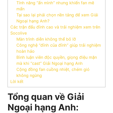
Tính năng “ẩn mình” nhưng khiến fan mê
mẩn
Tại sao lại phải chọn nền tảng để xem Giải
Ngoại hạng Anh?
Các trận đấu đỉnh cao và trải nghiệm xem trên
Socolive
Màn trình diễn không thể bỏ lỡ
Công nghệ “đỉnh của đỉnh” giúp trải nghiệm
hoàn hảo
Bình luận viên độc quyền, giọng điệu mặn
mà khi “cast” Giải Ngoại hạng Anh
Cộng đồng fan cuồng nhiệt, chém gió
không ngừng
Lời kết
Tổng quan về Giải
Ngoại hạng Anh: