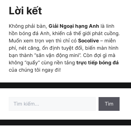
Lời kết
Không phải bàn,
Giải Ngoại hạng Anh
là linh
hồn bóng đá Anh, khiến cả thế giới phát cuồng.
Muốn xem trọn vẹn thì chỉ có
Socolive
– miễn
phí, nét căng, ổn định tuyệt đối, biến màn hình
bạn thành “sân vận động mini”. Còn đợi gì mà
không “quẩy” cùng nền tảng
trực tiếp bóng đá
của chúng tôi ngay đi!
Tìm
Tìm
kiếm